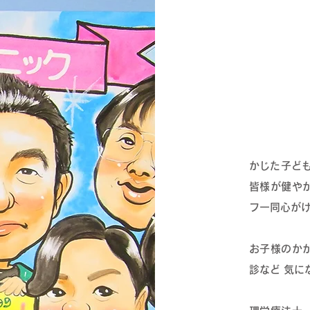
かじた子ど
皆様が健や
フ一同心が
お子様のか
診など 気に