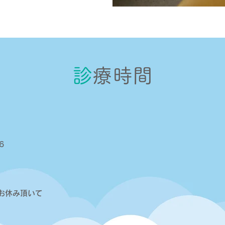
診
療時間
6
お休み頂いて